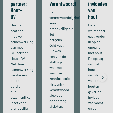
partner:
Verantwoord!
invloeden
Hout+
van
De
BV
hout
verantwoordelijkheid
voor
Hestus
Deze
brandveiligheid
gaat een
whitepaper
ligt
nieuwe
gaat verder
nergens
samenwerking
in op de
écht vast.
aan met
omgang
Dit was
CE-partner
met hout.
een van de
Hout+ BV.
De opslag
stellingen
Met deze
van het
waarmee
samenwerking
hout,
we onze
versterken
ventilatie
kennissessie,
beide
van de
Natuurlijk
partijen
houten
Verantwoord,
hun
gevel, de
afgelopen
gezamenlijke
invloed
donderdag
inzet voor
van vocht
afsloten.
brandveilig
en de