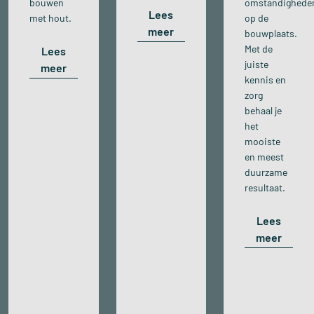
bouwen
omstandighede
Lees
met hout.
op de
meer
bouwplaats.
Met de
Lees
juiste
meer
kennis en
zorg
behaal je
het
mooiste
en meest
duurzame
resultaat.
Lees
meer