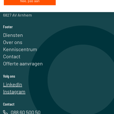
Nee, pas aan
Cleantech Park Arnhem
Westervoortsedijk 73
6827 AV Arnhem
Footer
Diensten
Over ons
Kenniscentrum
Contact
Offerte aanvragen
Volg ons
LinkedIn
Instagram
Contact
088 60 500 50